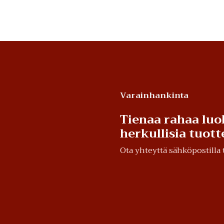
Varainhankinta
Tienaa rahaa luo
herkullisia tuot
Ota yhteyttä sähköpostill