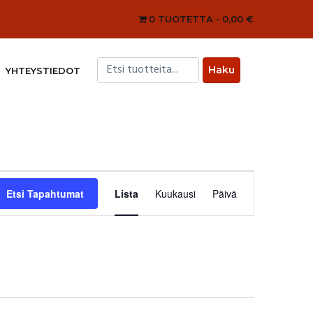
0 TUOTETTA
0,00 €
YHTEYSTIEDOT
Tapahtuma
Views
Etsi Tapahtumat
Lista
Kuukausi
Päivä
Navigation