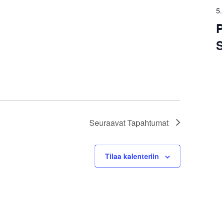
5
P
Seuraavat
Tapahtumat
Tilaa kalenteriin