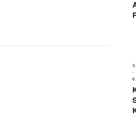
3
-
6
K