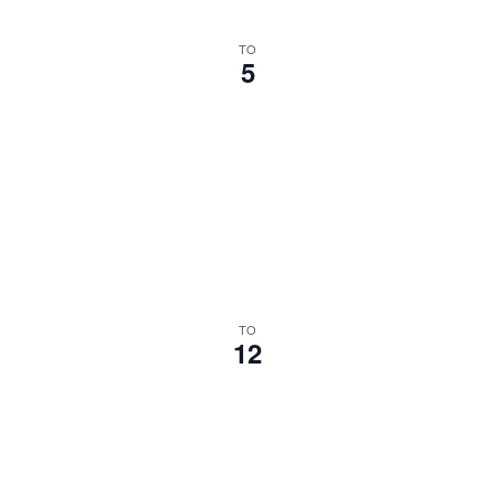
TO
5
TO
12