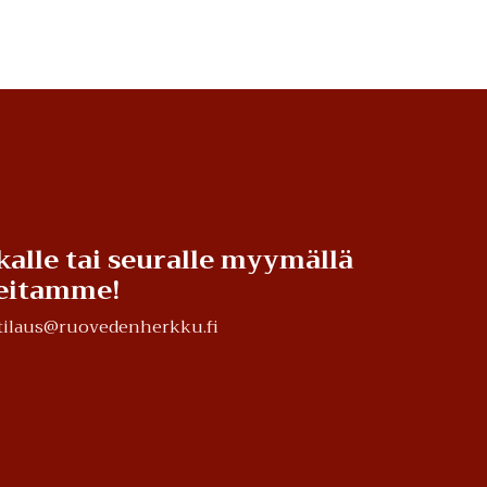
kalle tai seuralle myymällä
teitamme!
a tilaus@ruovedenherkku.fi