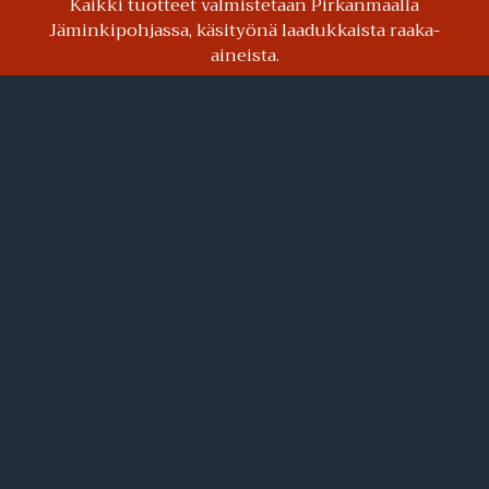
Kaikki tuotteet valmistetaan Pirkanmaalla
Jäminkipohjassa, käsityönä laadukkaista raaka-
aineista.
Suosituimmat tuotteet