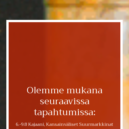
Olemme mukana
Tilaa herkut kätevästi verkkokaupastamme!
Yli 50€ tilaukset ilman toimituskuluja!
seuraavissa
Käytämme toimituksiin PostNord Oy
palveluita!
tapahtumissa:
Verkkokauppaan
6.-9.8 Kajaani, Kansainväliset Suurmarkkinat