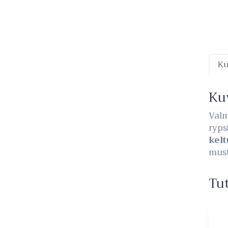
K
Ku
Valm
ryps
kel
must
Tu