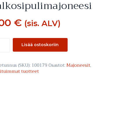
lkosipuli­majoneesi
,00
€
(sis. ALV)
osipuli­
Lisää ostoskoriin
oneesi
rä
etunnus (SKU):
100179
Osastot:
Majoneesit
,
ituimmat tuotteet