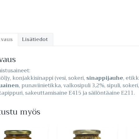
uvaus
Lisätiedot
vaus
istusaineet:
iöljy, konjakkisinappi (vesi, sokeri,
sinappijauhe
, etik
tuainen
, punaviinietikka, valkosipuli 3,2%, sipuli, sokeri
apippuri, sakeuttamisaine E415 ja säilöntäaine E211.
tustu myös