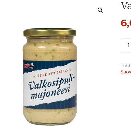
Va
6
Valk
maj
mää
Tuot
Suos