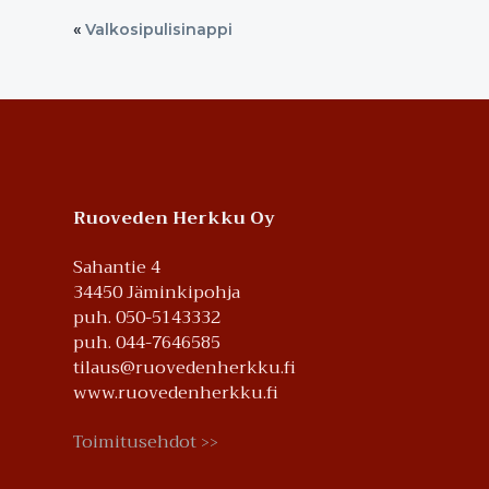
«
Valkosipulisinappi
Footer
Ruoveden Herkku Oy
Sahantie 4
34450 Jäminkipohja
puh. 050-5143332
puh. 044-7646585
tilaus@ruovedenherkku.fi
www.ruovedenherkku.fi
Toimitusehdot
>>