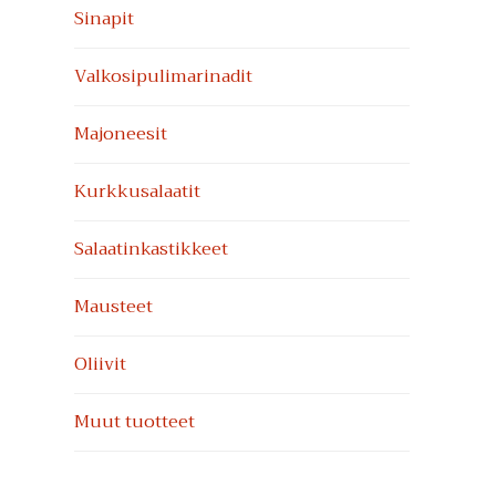
Ensisijainen
Sinapit
sivupalkki
Valkosipuli­marinadit
Majoneesit
Kurkkusalaatit
Salaatinkastikkeet
Mausteet
Oliivit
Muut tuotteet