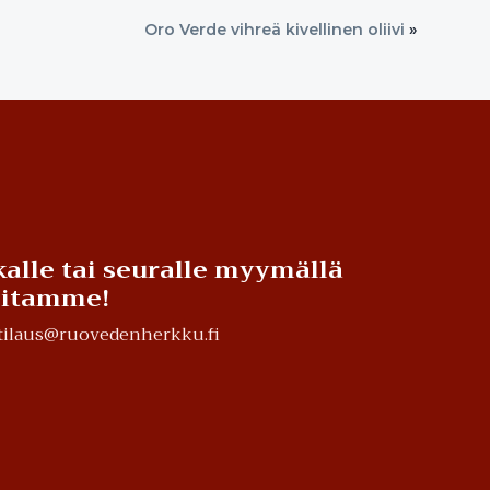
Oro Verde vihreä kivellinen oliivi
»
alle tai seuralle myymällä
teitamme!
a tilaus@ruovedenherkku.fi