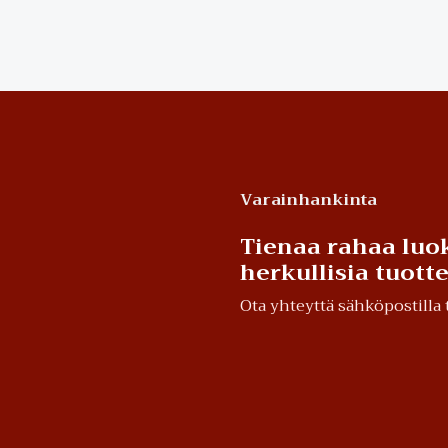
Varainhankinta
Tienaa rahaa luok
herkullisia tuot
Ota yhteyttä sähköpostill