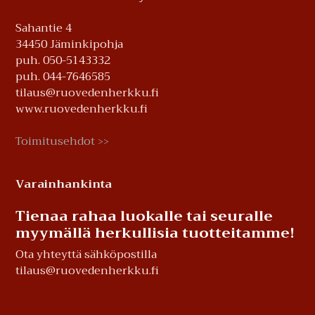
Sahantie 4
34450 Jäminkipohja
puh. 050-5143332
puh. 044-7646585
tilaus@ruovedenherkku.fi
www.ruovedenherkku.fi
Toimitusehdot
>>
Varainhankinta
Tienaa rahaa luokalle tai seuralle
myymällä herkullisia tuotteitamme!
Ota yhteyttä sähköpostilla
tilaus@ruovedenherkku.fi