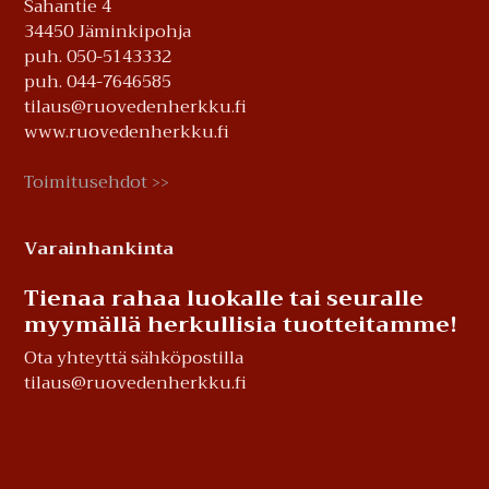
Sahantie 4
34450 Jäminkipohja
puh. 050-5143332
puh. 044-7646585
tilaus@ruovedenherkku.fi
www.ruovedenherkku.fi
Toimitusehdot
>>
Varainhankinta
Tienaa rahaa luokalle tai seuralle
myymällä herkullisia tuotteitamme!
Ota yhteyttä sähköpostilla
tilaus@ruovedenherkku.fi