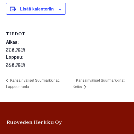
Lisää kalenteriin
TIEDOT
Alkaa:
27.6.2025
Loppuu:
28.6.2025
Kansainväliset Suurmarkkinat,
Kansainväliset Suurmarkkinat,
Lappeenranta
Kotka
Footer
Ruoveden Herkku Oy