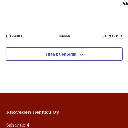
Va
Tapahtumat
Tapah
Edelliset
Tänään
Seuraavat
Tilaa kalenteriin
Footer
Ruoveden Herkku Oy
Sahantie 4