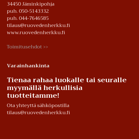
34450 Jäminkipohja
puh. 050-5143332
puh. 044-7646585
tilaus@ruovedenherkku.fi
www.ruovedenherkku.fi
Toimitusehdot
>>
Varainhankinta
Tienaa rahaa luokalle tai seuralle
myymällä herkullisia
tuotteitamme!
Ota yhteyttä sähköpostilla
tilaus@ruovedenherkku.fi