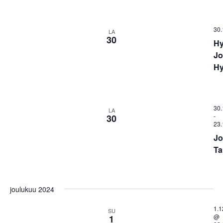
30.
LA
30
Hy
Jo
Hy
30.
LA
-
30
23.
Jo
Ta
joulukuu 2024
1.1
SU
@
1