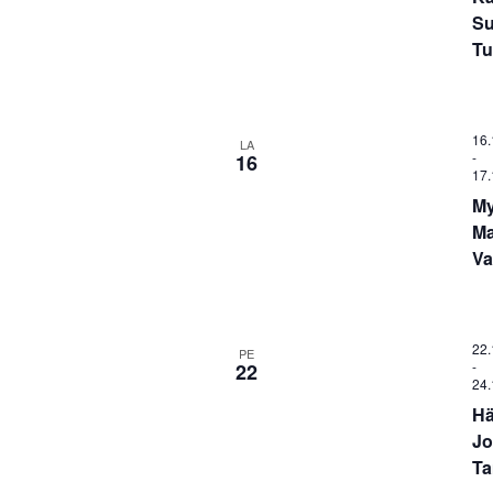
Su
Tu
16.
LA
-
16
17.
M
Ma
Va
22.
PE
-
22
24.
Hä
Jo
Ta