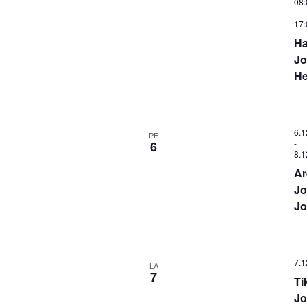
08:
-
17:
Ha
Jo
He
6.1
PE
-
6
8.1
Ar
Jo
Jo
7.1
LA
7
Ti
Jo