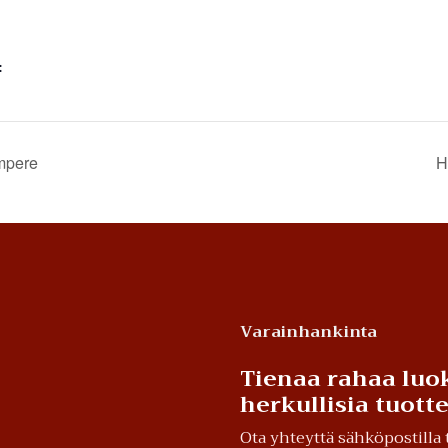
:
mpere
H
Varainhankinta
Tienaa rahaa luok
herkullisia tuot
Ota yhteyttä sähköpostill