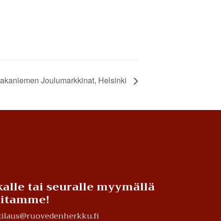
akaniemen Joulumarkkinat, Helsinki
alle tai seuralle myymällä
teitamme!
a tilaus@ruovedenherkku.fi