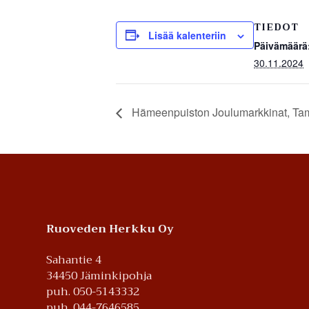
TIEDOT
Lisää kalenteriin
Päivämäärä
30.11.2024
Hämeenpuiston Joulumarkkinat, Ta
Footer
Ruoveden Herkku Oy
Sahantie 4
34450 Jäminkipohja
puh. 050-5143332
puh. 044-7646585