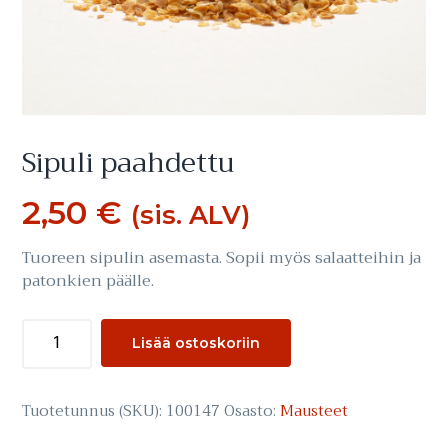
Sipuli paahdettu
2,50
€
(sis. ALV)
Tuoreen sipulin asemasta. Sopii myös salaatteihin ja
patonkien päälle.
Sipuli
Lisää ostoskoriin
paahdettu
määrä
Tuotetunnus (SKU):
100147
Osasto:
Mausteet