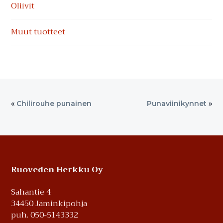
Oliivit
Muut tuotteet
«
Chilirouhe punainen
Punaviinikynnet
»
Footer
Ruoveden Herkku Oy
Sahantie 4
34450 Jäminkipohja
puh. 050-5143332