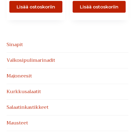
Lisää ostoskoriin
Lisää ostoskoriin
Ensisijainen
Sinapit
sivupalkki
Valkosipuli­marinadit
Majoneesit
Kurkkusalaatit
Salaatinkastikkeet
Mausteet