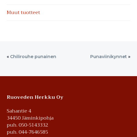
Muut tuotteet
«
Chilirouhe punainen
Punaviinikynnet
»
Footer
Ruoveden Herkku Oy
Sahantie 4
34450 Jäminkipohja
puh. 050-5143332
puh. 044-7646585