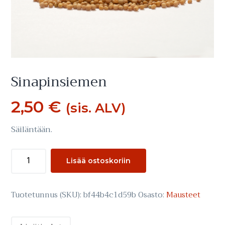
Sinapinsiemen
2,50
€
(sis. ALV)
Säiläntään.
Sinapinsiemen
Lisää ostoskoriin
määrä
Tuotetunnus (SKU):
bf44b4c1d59b
Osasto:
Mausteet