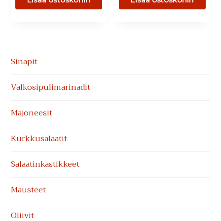
Ensisijainen
Sinapit
sivupalkki
Valkosipuli­marinadit
Majoneesit
Kurkkusalaatit
Salaatinkastikkeet
Mausteet
Oliivit