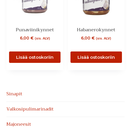
Punaviinikynnet
Habanerokynnet
6,00
€
6,00
€
(sis. ALV)
(sis. ALV)
Lisää ostoskoriin
Lisää ostoskoriin
Ensisijainen
Sinapit
sivupalkki
Valkosipuli­marinadit
Majoneesit