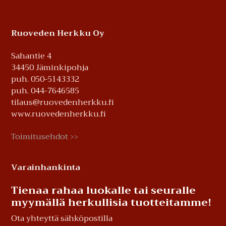
Footer
Ruoveden Herkku Oy
Sahantie 4
34450 Jäminkipohja
puh. 050-5143332
puh. 044-7646585
tilaus@ruovedenherkku.fi
www.ruovedenherkku.fi
Toimitusehdot
>>
Varainhankinta
Tienaa rahaa luokalle tai seuralle
myymällä herkullisia tuotteitamme!
Ota yhteyttä sähköpostilla