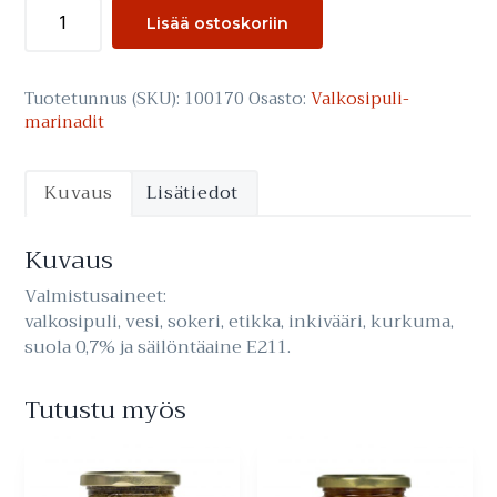
Inkiväärikynnet
Lisää ostoskoriin
määrä
Tuotetunnus (SKU):
100170
Osasto:
Valkosipuli­
marinadit
Kuvaus
Lisätiedot
Kuvaus
Valmistusaineet:
valkosipuli, vesi, sokeri, etikka, inkivääri, kurkuma,
suola 0,7% ja säilöntäaine E211.
Tutustu myös