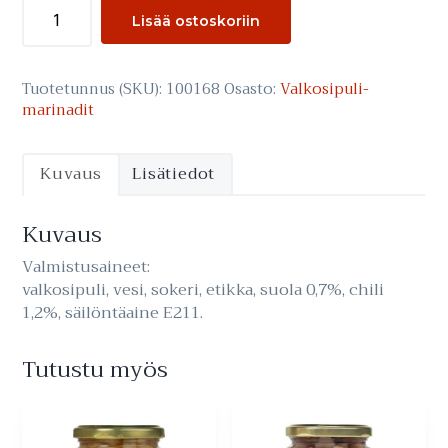
Chilikynnet
Lisää ostoskoriin
määrä
Tuotetunnus (SKU):
100168
Osasto:
Valkosipuli­
marinadit
Kuvaus
Lisätiedot
Kuvaus
Valmistusaineet:
valkosipuli, vesi, sokeri, etikka, suola 0,7%, chili
1,2%, säilöntäaine E211.
Tutustu myös