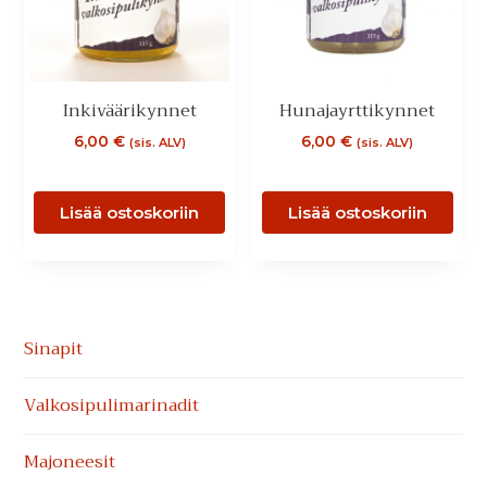
Inkiväärikynnet
Hunajayrttikynnet
6,00
€
6,00
€
(sis. ALV)
(sis. ALV)
Lisää ostoskoriin
Lisää ostoskoriin
Ensisijainen
Sinapit
sivupalkki
Valkosipuli­marinadit
Majoneesit