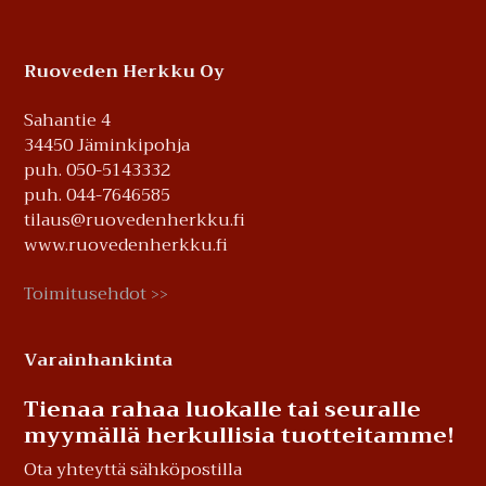
Footer
Ruoveden Herkku Oy
Sahantie 4
34450 Jäminkipohja
puh. 050-5143332
puh. 044-7646585
tilaus@ruovedenherkku.fi
www.ruovedenherkku.fi
Toimitusehdot
>>
Varainhankinta
Tienaa rahaa luokalle tai seuralle
myymällä herkullisia tuotteitamme!
Ota yhteyttä sähköpostilla