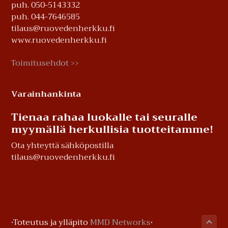
puh. 050-5143332
puh. 044-7646585
tilaus@ruovedenherkku.fi
www.ruovedenherkku.fi
Toimitusehdot
>>
Varainhankinta
Tienaa rahaa luokalle tai seuralle
myymällä herkullisia tuotteitamme!
Ota yhteyttä sähköpostilla
tilaus@ruovedenherkku.fi
·Toteutus ja ylläpito
MMD Networks
·