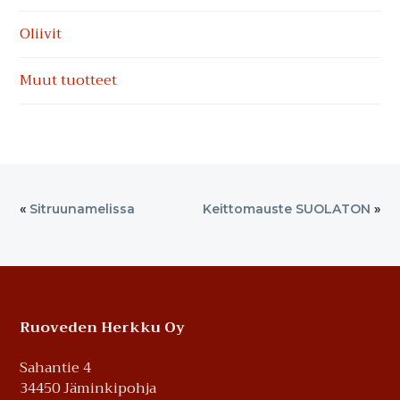
Oliivit
Muut tuotteet
«
Sitruunamelissa
Keittomauste SUOLATON
»
Footer
Ruoveden Herkku Oy
Sahantie 4
34450 Jäminkipohja