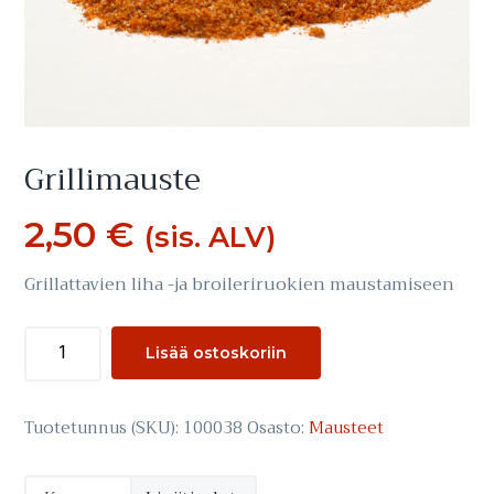
Grillimauste
2,50
€
(sis. ALV)
Grillattavien liha -ja broileriruokien maustamiseen
Grillimauste
Lisää ostoskoriin
määrä
Tuotetunnus (SKU):
100038
Osasto:
Mausteet