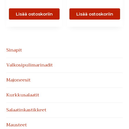
Lisää ostoskoriin
Lisää ostoskoriin
Ensisijainen
Sinapit
sivupalkki
Valkosipuli­marinadit
Majoneesit
Kurkkusalaatit
Salaatinkastikkeet
Mausteet