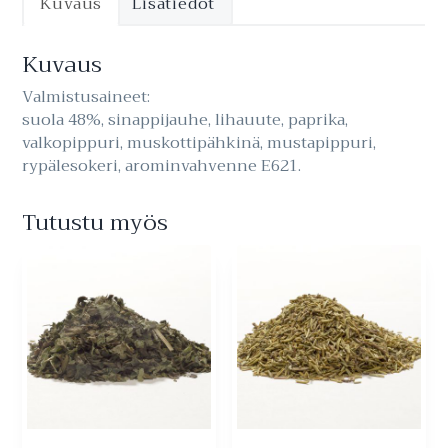
Kuvaus
Lisätiedot
Kuvaus
Valmistusaineet:
suola 48%, sinappijauhe, lihauute, paprika,
valkopippuri, muskottipähkinä, mustapippuri,
rypälesokeri, arominvahvenne E621.
Tutustu myös