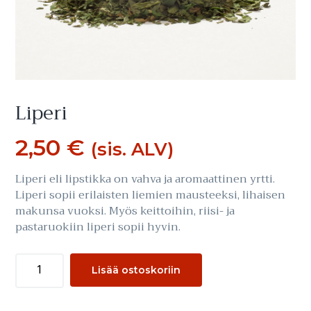
Liperi
2,50
€
(sis. ALV)
Liperi eli lipstikka on vahva ja aromaattinen yrtti.
Liperi sopii erilaisten liemien mausteeksi, lihaisen
makunsa vuoksi. Myös keittoihin, riisi- ja
pastaruokiin liperi sopii hyvin.
Liperi
Lisää ostoskoriin
määrä