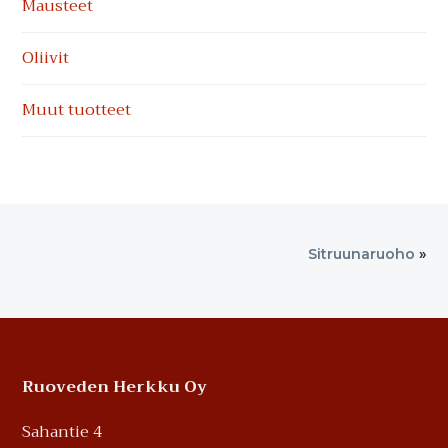
Mausteet
Oliivit
Muut tuotteet
Sitruunaruoho
»
Footer
Ruoveden Herkku Oy
Sahantie 4