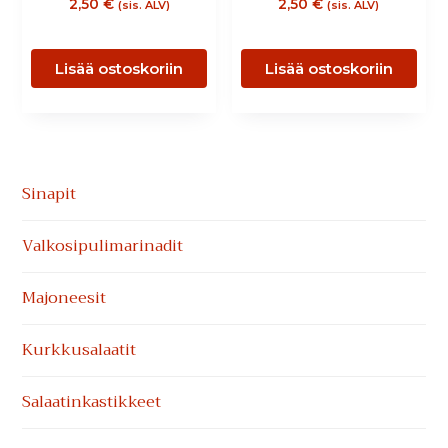
2,50
€
2,50
€
(sis. ALV)
(sis. ALV)
Lisää ostoskoriin
Lisää ostoskoriin
Ensisijainen
Sinapit
sivupalkki
Valkosipuli­marinadit
Majoneesit
Kurkkusalaatit
Salaatinkastikkeet