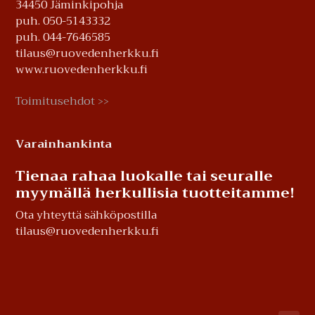
34450 Jäminkipohja
puh. 050-5143332
puh. 044-7646585
tilaus@ruovedenherkku.fi
www.ruovedenherkku.fi
Toimitusehdot
>>
Varainhankinta
Tienaa rahaa luokalle tai seuralle
myymällä herkullisia tuotteitamme!
Ota yhteyttä sähköpostilla
tilaus@ruovedenherkku.fi