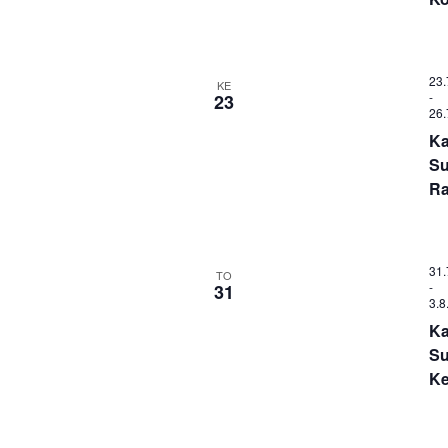
23.
KE
-
23
26.
Ka
Su
R
31.
TO
-
31
3.8
Ka
Su
Ke