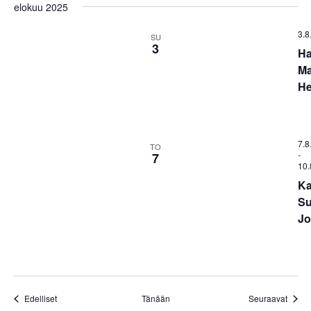
elokuu 2025
3.8
SU
3
Ha
Ma
He
7.8
TO
-
7
10.
Ka
Su
Jo
Tapahtumat
Tapah
Edelliset
Tänään
Seuraavat