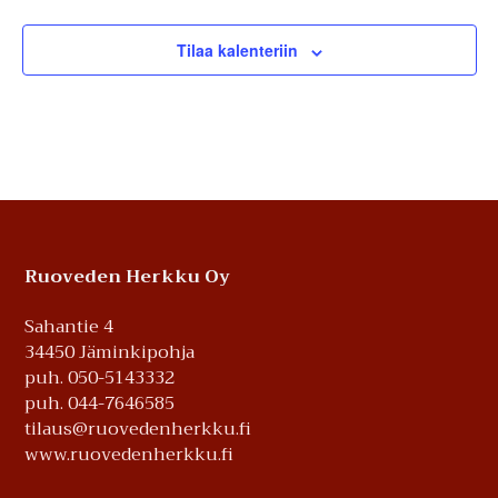
Tilaa kalenteriin
Footer
Ruoveden Herkku Oy
Sahantie 4
34450 Jäminkipohja
puh. 050-5143332
puh. 044-7646585
tilaus@ruovedenherkku.fi
www.ruovedenherkku.fi