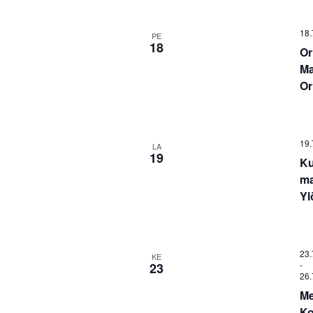
18.
PE
18
Or
Ma
Or
19.
LA
19
Ku
ma
Yl
23.
KE
-
23
26.
Me
Ko