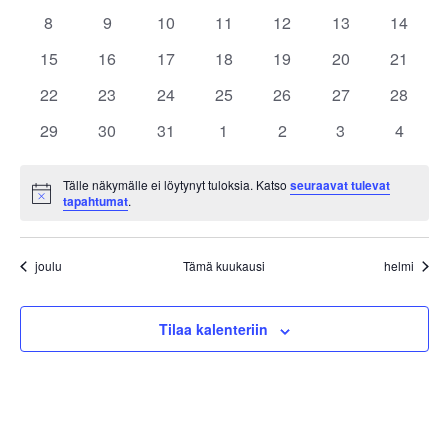
Tapahtumat
navigoin
tapahtumat
tapahtumat
tapahtumat
tapahtumat
tapahtumat
tapahtumat
tapaht
0
0
0
0
0
0
0
8
9
10
11
12
13
14
tapahtumat
tapahtumat
tapahtumat
tapahtumat
tapahtumat
tapahtumat
tapahtu
0
0
0
0
0
0
0
15
16
17
18
19
20
21
tapahtumat
tapahtumat
tapahtumat
tapahtumat
tapahtumat
tapahtumat
tapahtu
0
0
0
0
0
0
0
22
23
24
25
26
27
28
tapahtumat
tapahtumat
tapahtumat
tapahtumat
tapahtumat
tapahtumat
tapahtu
0
0
0
0
0
0
0
29
30
31
1
2
3
4
tapahtumat
tapahtumat
tapahtumat
tapahtumat
tapahtumat
tapahtumat
tapaht
Tälle näkymälle ei löytynyt tuloksia. Katso
seuraavat tulevat
Notice
tapahtumat
.
joulu
Tämä kuukausi
helmi
Tilaa kalenteriin