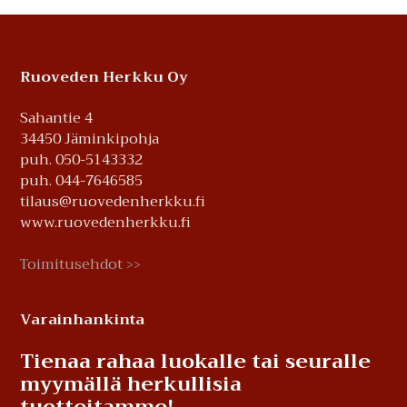
Footer
Ruoveden Herkku Oy
Sahantie 4
34450 Jäminkipohja
puh. 050-5143332
puh. 044-7646585
tilaus@ruovedenherkku.fi
www.ruovedenherkku.fi
Toimitusehdot
>>
Varainhankinta
Tienaa rahaa luokalle tai seuralle
myymällä herkullisia
tuotteitamme!