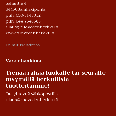
Sahantie 4
34450 Jäminkipohja
puh. 050-5143332
puh. 044-7646585
tilaus@ruovedenherkku.fi
www.ruovedenherkku.fi
Toimitusehdot
>>
Varainhankinta
Tienaa rahaa luokalle tai seuralle
myymällä herkullisia
tuotteitamme!
Ota yhteyttä sähköpostilla
tilaus@ruovedenherkku.fi