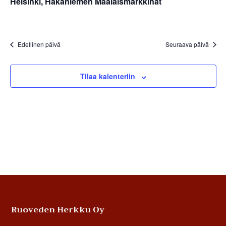
Helsinki, Hakaniemen Maalaismarkkinat
Edellinen päivä
Seuraava päivä
Tilaa kalenteriin
Footer
Ruoveden Herkku Oy