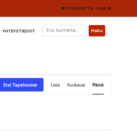
0 TUOTETTA
0,00 €
YHTEYSTIEDOT
Tapahtuma
Views
Etsi Tapahtumat
Lista
Kuukausi
Päivä
Navigation