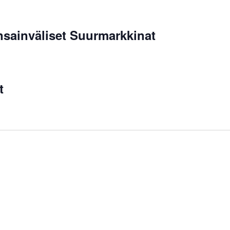
sainväliset Suurmarkkinat
t