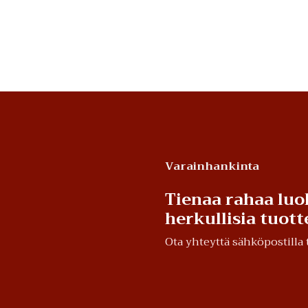
Varainhankinta
Tienaa rahaa luo
herkullisia tuot
Ota yhteyttä sähköpostill