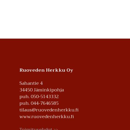
Footer
Ruoveden Herkku Oy
Sahantie 4
34450 Jäminkipohja
puh. 050-5143332
puh. 044-7646585
tilaus@ruovedenherkku.fi
www.ruovedenherkku.fi
Toimitusehdot
>>