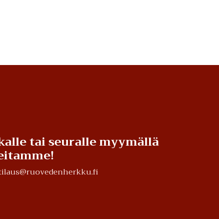
kalle tai seuralle myymällä
teitamme!
a tilaus@ruovedenherkku.fi