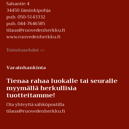
Sahantie 4
34450 Jäminkipohja
puh. 050-5143332
puh. 044-7646585
tilaus@ruovedenherkku.fi
www.ruovedenherkku.fi
Toimitusehdot
>>
Varainhankinta
Tienaa rahaa luokalle tai seuralle
myymällä herkullisia
tuotteitamme!
Ota yhteyttä sähköpostilla
tilaus@ruovedenherkku.fi