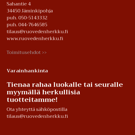
Sahantie 4
34450 Jäminkipohja
puh. 050-5143332
puh. 044-7646585
tilaus@ruovedenherkku.fi
www.ruovedenherkku.fi
Toimitusehdot
>>
Varainhankinta
Tienaa rahaa luokalle tai seuralle
myymällä herkullisia
tuotteitamme!
Ota yhteyttä sähköpostilla
tilaus@ruovedenherkku.fi