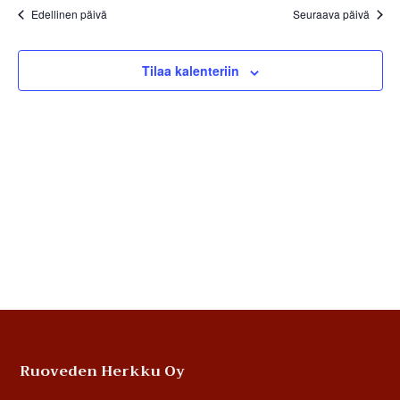
Edellinen päivä
Seuraava päivä
Tilaa kalenteriin
Footer
Ruoveden Herkku Oy