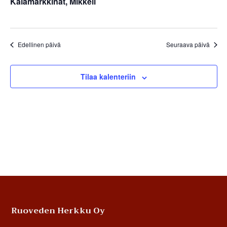
Kalamarkkinat, Mikkeli
Edellinen päivä
Seuraava päivä
Tilaa kalenteriin
Footer
Ruoveden Herkku Oy