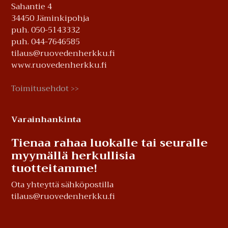
Sahantie 4
34450 Jäminkipohja
puh. 050-5143332
puh. 044-7646585
tilaus@ruovedenherkku.fi
www.ruovedenherkku.fi
Toimitusehdot
>>
Varainhankinta
Tienaa rahaa luokalle tai seuralle
myymällä herkullisia
tuotteitamme!
Ota yhteyttä sähköpostilla
tilaus@ruovedenherkku.fi