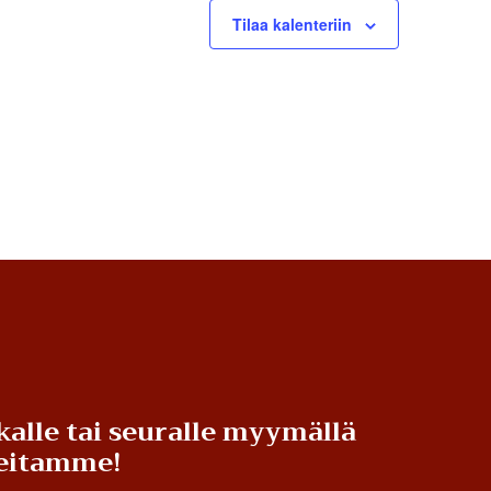
Tilaa kalenteriin
kalle tai seuralle myymällä
teitamme!