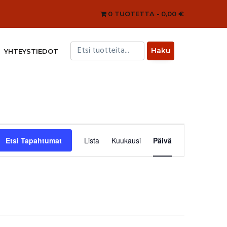
0 TUOTETTA
0,00 €
YHTEYSTIEDOT
Tapahtuma
Views
Etsi Tapahtumat
Lista
Kuukausi
Päivä
Navigation