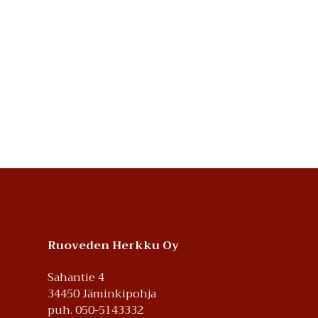
Footer
Ruoveden Herkku Oy
Sahantie 4
34450 Jäminkipohja
puh. 050-5143332