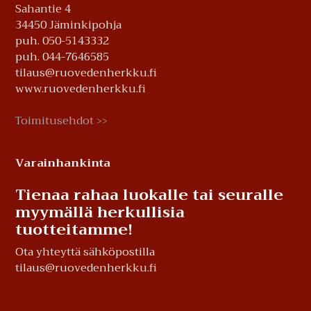
Sahantie 4
34450 Jäminkipohja
puh. 050-5143332
puh. 044-7646585
tilaus@ruovedenherkku.fi
www.ruovedenherkku.fi
Toimitusehdot
>>
Varainhankinta
Tienaa rahaa luokalle tai seuralle
myymällä herkullisia
tuotteitamme!
Ota yhteyttä sähköpostilla
tilaus@ruovedenherkku.fi