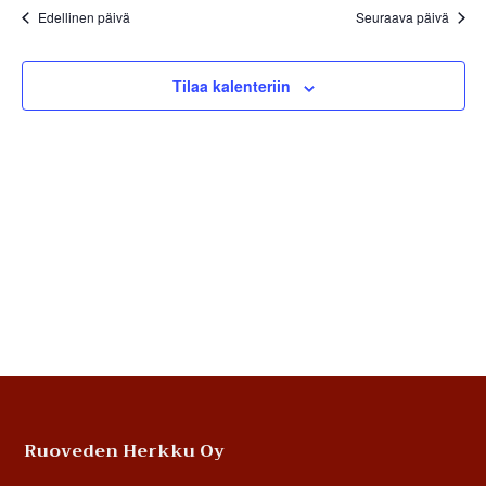
Edellinen päivä
Seuraava päivä
Tilaa kalenteriin
Footer
Ruoveden Herkku Oy