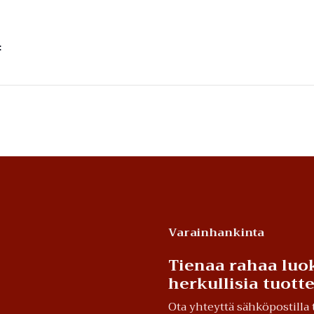
:
Varainhankinta
Tienaa rahaa luok
herkullisia tuot
Ota yhteyttä sähköpostill