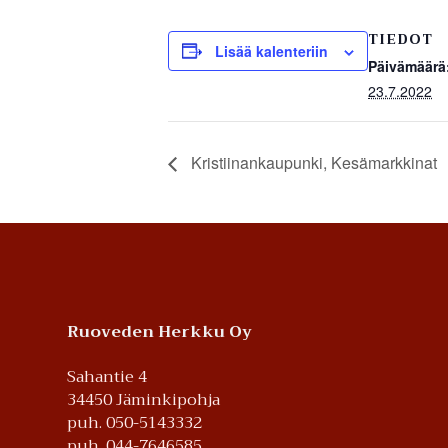
TIEDOT
Lisää kalenteriin
Päivämäärä
23.7.2022
Kristiinankaupunki, Kesämarkkinat
Footer
Ruoveden Herkku Oy
Sahantie 4
34450 Jäminkipohja
puh. 050-5143332
puh. 044-7646585