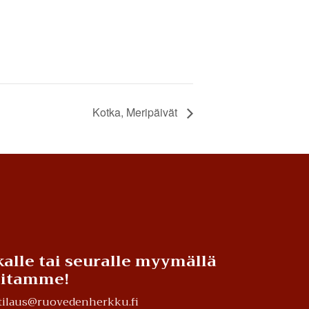
Kotka, Meripäivät
alle tai seuralle myymällä
teitamme!
a tilaus@ruovedenherkku.fi