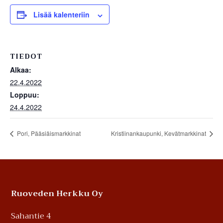
Lisää kalenteriin
TIEDOT
Alkaa:
22.4.2022
Loppuu:
24.4.2022
Pori, Pääsiäismarkkinat
Kristiinankaupunki, Kevätmarkkinat
Footer
Ruoveden Herkku Oy
Sahantie 4