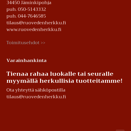
34450 Jäminkipohja
puh. 050-5143332
puh. 044-7646585
tilaus@ruovedenherkku.fi
www.ruovedenherkku.fi
Toimitusehdot
>>
Varainhankinta
Tienaa rahaa luokalle tai seuralle
myymällä herkullisia tuotteitamme!
Ota yhteyttä sähköpostilla
tilaus@ruovedenherkku.fi