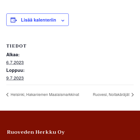
Lisää kalenteriin
TIEDOT
Alkaa:
6.7.2023
Loppuu:
9.7.2023
Helsinki, Hakaniemen Maalaismarkkinat
Ruovesi, Noitakäräjät
Footer
Ruoveden Herkku Oy