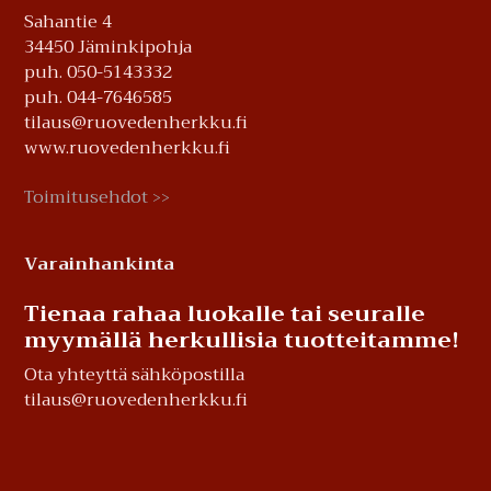
Sahantie 4
34450 Jäminkipohja
puh. 050-5143332
puh. 044-7646585
tilaus@ruovedenherkku.fi
www.ruovedenherkku.fi
Toimitusehdot
>>
Varainhankinta
Tienaa rahaa luokalle tai seuralle
myymällä herkullisia tuotteitamme!
Ota yhteyttä sähköpostilla
tilaus@ruovedenherkku.fi