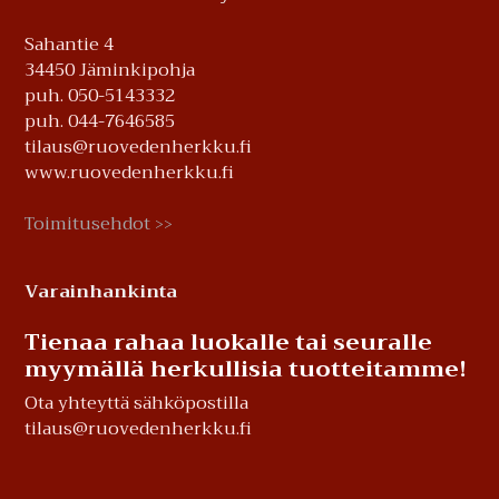
Sahantie 4
34450 Jäminkipohja
puh. 050-5143332
puh. 044-7646585
tilaus@ruovedenherkku.fi
www.ruovedenherkku.fi
Toimitusehdot
>>
Varainhankinta
Tienaa rahaa luokalle tai seuralle
myymällä herkullisia tuotteitamme!
Ota yhteyttä sähköpostilla
tilaus@ruovedenherkku.fi