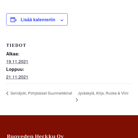
Lisää kalenteriin
TIEDOT
Alkaa:
19.11.2021
Loppuu:
21.11.2021
Jyväskylä, Kirja, Ruoka & Viini
Seinäjoki, Pohjalaiset Suurmarkkinat
Footer
Ruoveden Herkku Oy