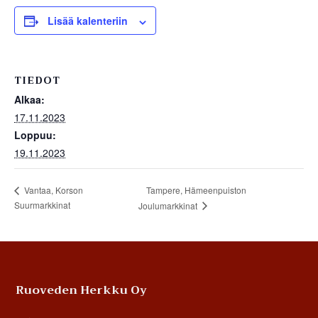
Lisää kalenteriin
TIEDOT
Alkaa:
17.11.2023
Loppuu:
19.11.2023
Tampere, Hämeenpuiston
Vantaa, Korson
Suurmarkkinat
Joulumarkkinat
Footer
Ruoveden Herkku Oy