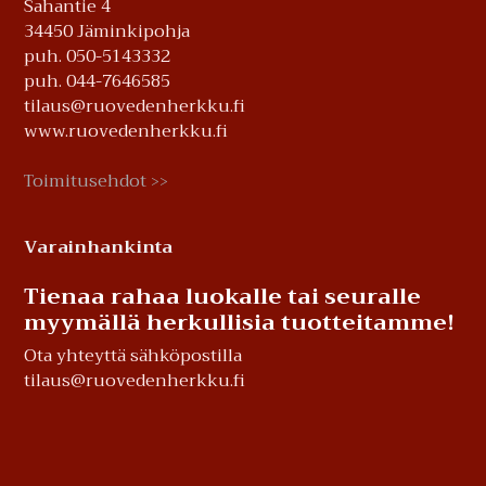
Sahantie 4
34450 Jäminkipohja
puh. 050-5143332
puh. 044-7646585
tilaus@ruovedenherkku.fi
www.ruovedenherkku.fi
Toimitusehdot
>>
Varainhankinta
Tienaa rahaa luokalle tai seuralle
myymällä herkullisia tuotteitamme!
Ota yhteyttä sähköpostilla
tilaus@ruovedenherkku.fi