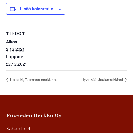
Lisää kalenteriin
TIEDOT
Alkaa:
2.12.2021
Loppuu:
22.12.2021
Helsinki, Tuomaan markkinat
Hyvinkää, Joulumarkkinat
Footer
Ruoveden Herkku Oy
Sahantie 4