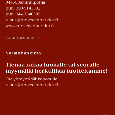
34450 Jäminkipohja
puh. 050-5143332
puh. 044-7646585
tilaus@ruovedenherkku.fi
www.ruovedenherkku.fi
Toimitusehdot
>>
Varainhankinta
Tienaa rahaa luokalle tai seuralle
myymällä herkullisia tuotteitamme!
Ota yhteyttä sähköpostilla
tilaus@ruovedenherkku.fi