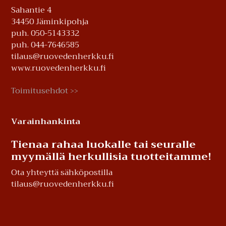
Sahantie 4
34450 Jäminkipohja
puh. 050-5143332
puh. 044-7646585
tilaus@ruovedenherkku.fi
www.ruovedenherkku.fi
Toimitusehdot
>>
Varainhankinta
Tienaa rahaa luokalle tai seuralle
myymällä herkullisia tuotteitamme!
Ota yhteyttä sähköpostilla
tilaus@ruovedenherkku.fi