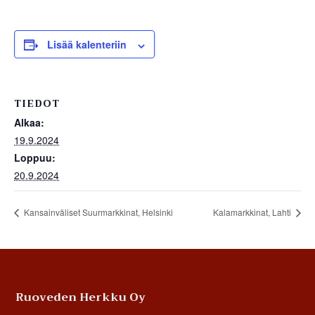
Lisää kalenteriin
TIEDOT
Alkaa:
19.9.2024
Loppuu:
20.9.2024
Kansainväliset Suurmarkkinat, Helsinki
Kalamarkkinat, Lahti
Footer
Ruoveden Herkku Oy