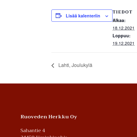
TIEDOT
Lisää kalenteriin
Alkaa:
18.12.2021
Loppuu:
19.12.2021
Lahti, Joulukylä
Footer
Ruoveden Herkku Oy
Sahantie 4