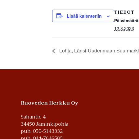
TIEDOT
Lisää kalenteriin
Päivämäärä
12.3.2023
Lohja, Länsi-Uudenmaan Suurmarkk
Footer
Ruoveden Herkku Oy
Sahantie 4
34450 Jäminkipohja
puh. 050-5143332
puh. 044-7646585