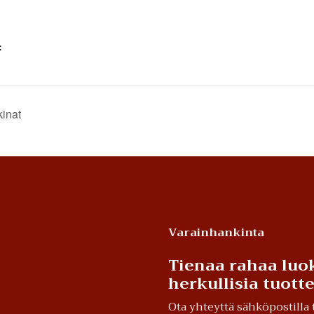
:
inat
Varainhankinta
Tienaa rahaa luok
herkullisia tuot
Ota yhteyttä sähköpostill