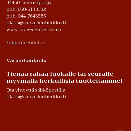
34450 Jäminkipohja
puh. 050-5143332
puh. 044-7646585
tilaus@ruovedenherkku.fi
www.ruovedenherkku.fi
Toimitusehdot
>>
Varainhankinta
Tienaa rahaa luokalle tai seuralle
myymällä herkullisia tuotteitamme!
Ota yhteyttä sähköpostilla
tilaus@ruovedenherkku.fi