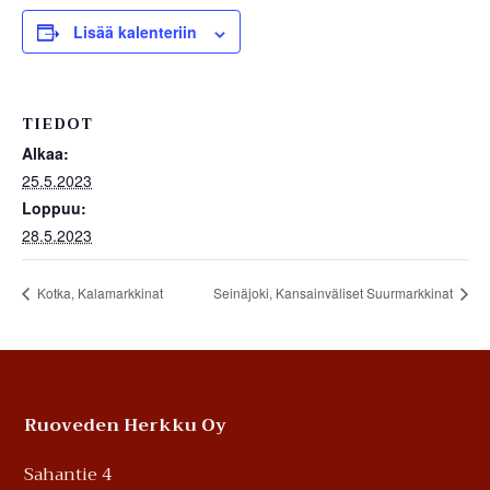
Lisää kalenteriin
TIEDOT
Alkaa:
25.5.2023
Loppuu:
28.5.2023
Kotka, Kalamarkkinat
Seinäjoki, Kansainväliset Suurmarkkinat
Footer
Ruoveden Herkku Oy
Sahantie 4