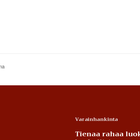
ma
Varainhankinta
Tienaa rahaa luok