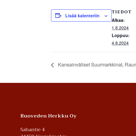
TIEDOT
Lisää kalenteriin
Alkaa:
1.8.2024
Loppuu:
4.8.2024
Kansainväliset Suurmarkkinat, Rau
Footer
Ruoveden Herkku Oy
Sahantie 4