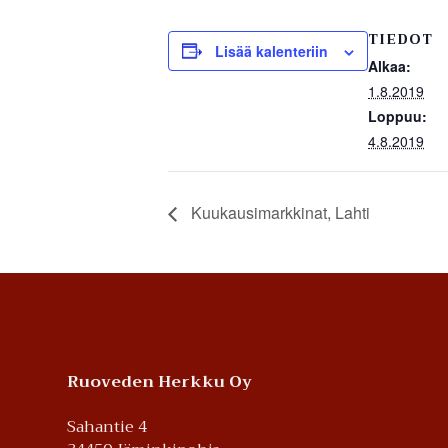
TIEDOT
Lisää kalenteriin
Alkaa:
1.8.2019
Loppuu:
4.8.2019
Kuukausimarkkinat, Lahti
Footer
Ruoveden Herkku Oy
Sahantie 4