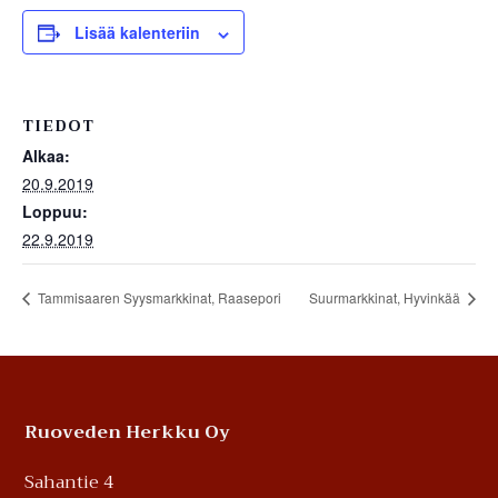
Lisää kalenteriin
TIEDOT
Alkaa:
20.9.2019
Loppuu:
22.9.2019
Tammisaaren Syysmarkkinat, Raasepori
Suurmarkkinat, Hyvinkää
Footer
Ruoveden Herkku Oy
Sahantie 4