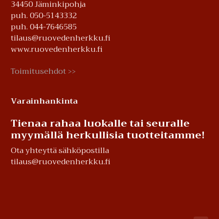
34450 Jäminkipohja
puh. 050-5143332
puh. 044-7646585
tilaus@ruovedenherkku.fi
www.ruovedenherkku.fi
Toimitusehdot
>>
Varainhankinta
Tienaa rahaa luokalle tai seuralle
myymällä herkullisia tuotteitamme!
Ota yhteyttä sähköpostilla
tilaus@ruovedenherkku.fi