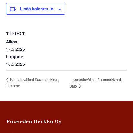
Lisää kalenteriin
TIEDOT
Alkaa:
17.5.2025
Loppuu:
18.5.2025
Kansainväliset Suurmarkkinat,
Kansainväliset Suurmarkkinat,
Tampere
Salo
Footer
Ruoveden Herkku Oy