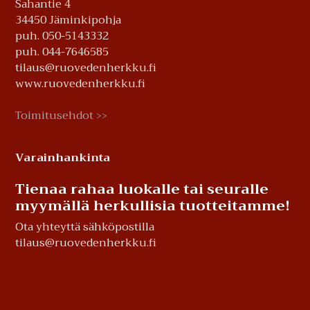
Sahantie 4
34450 Jäminkipohja
puh. 050-5143332
puh. 044-7646585
tilaus@ruovedenherkku.fi
www.ruovedenherkku.fi
Toimitusehdot
>>
Varainhankinta
Tienaa rahaa luokalle tai seuralle
myymällä herkullisia tuotteitamme!
Ota yhteyttä sähköpostilla
tilaus@ruovedenherkku.fi