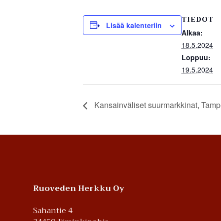
TIEDOT
Lisää kalenteriin
Alkaa:
18.5.2024
Loppuu:
19.5.2024
Kansainväliset suurmarkkinat, Tamp
Footer
Ruoveden Herkku Oy
Sahantie 4