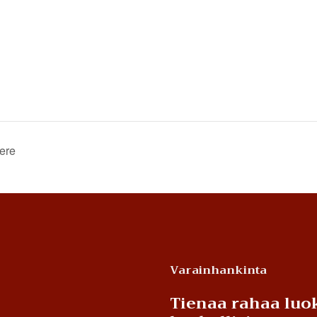
ere
Varainhankinta
Tienaa rahaa luok