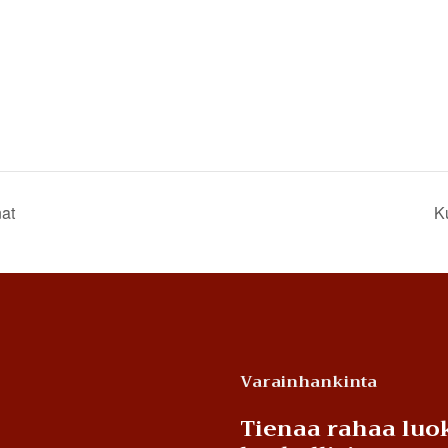
at
K
Varainhankinta
Tienaa rahaa luok