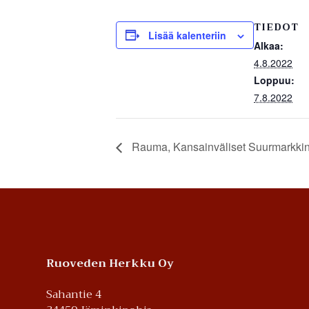
TIEDOT
Lisää kalenteriin
Alkaa:
4.8.2022
Loppuu:
7.8.2022
Rauma, Kansainväliset Suurmarkkin
Footer
Ruoveden Herkku Oy
Sahantie 4