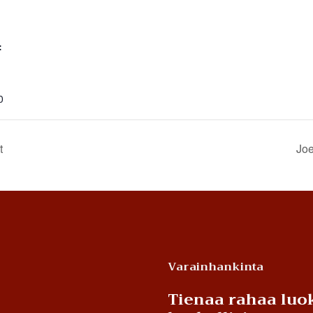
:
0
t
Joe
Varainhankinta
Tienaa rahaa luok