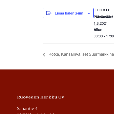
TIEDOT
Lisää kalenteriin
Päivämäärä
1.8.2021
Aika:
08:00 - 17:0
Kotka, Kansainväliset Suurmarkkina
Footer
Ruoveden Herkku Oy
Sahantie 4