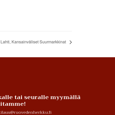
Lahti, Kansainväliset Suurmarkkinat
alle tai seuralle myymällä
teitamme!
a tilaus@ruovedenherkku.fi