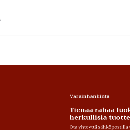
:
Varainhankinta
Tienaa rahaa luok
herkullisia tuot
Ota yhteyttä sähköpostill