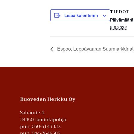
TIEDOT
Lisää kalenteriin
Päivämäärä
5.6.2022
Espoo, Leppävaaran Suurmarkkinat
Footer
Ruoveden Herkku Oy
Sahantie 4
34450 Jäminkipohja
puh. 050-5143332
puh. 044-7646585