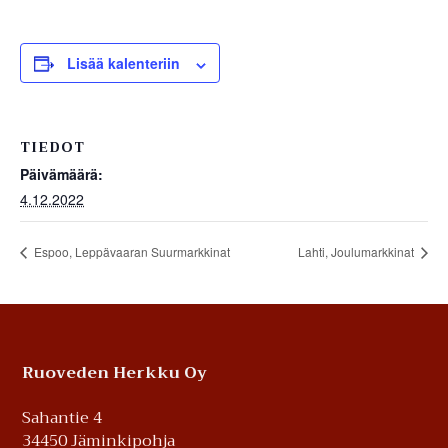
Lisää kalenteriin
TIEDOT
Päivämäärä:
4.12.2022
Espoo, Leppävaaran Suurmarkkinat
Lahti, Joulumarkkinat
Footer
Ruoveden Herkku Oy
Sahantie 4
34450 Jäminkipohja