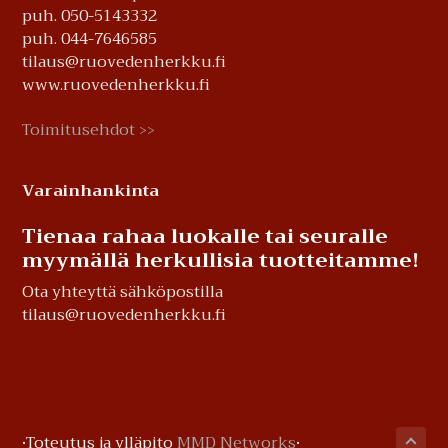
puh. 050-5143332
puh. 044-7646585
tilaus@ruovedenherkku.fi
www.ruovedenherkku.fi
Toimitusehdot
>>
Varainhankinta
Tienaa rahaa luokalle tai seuralle
myymällä herkullisia tuotteitamme!
Ota yhteyttä sähköpostilla
tilaus@ruovedenherkku.fi
·Toteutus ja ylläpito
MMD Networks
·