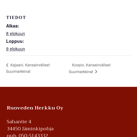
TIEDOT
Alkaa:
8 elokuun
Loppuu:
9 elokuun
Kuopio, Kansainväliset
Kajaani, Kansainväliset
Suurmarkkinat
Suurmarkkinat
Footer
Ruoveden Herkku Oy
Sahantie 4
34450 Jäminkipohja
puh. 050-5143332