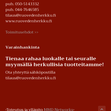
puh. 050-5143332
puh. 044-7646585
tilaus@ruovedenherkku.fi
www.ruovedenherkku.fi
Toimitusehdot
>>
Varainhankinta
Tienaa rahaa luokalle tai seuralle
myymällä herkullisia tuotteitamme!
Ota yhteyttä sähköpostilla
tilaus@ruovedenherkku.fi
·Toteutus ja ylläpito
MMD Networks
·