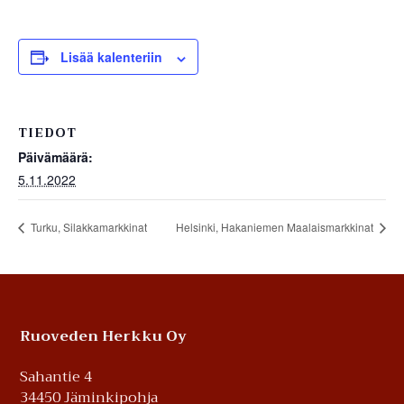
Lisää kalenteriin
TIEDOT
Päivämäärä:
5.11.2022
Turku, Silakkamarkkinat
Helsinki, Hakaniemen Maalaismarkkinat
Footer
Ruoveden Herkku Oy
Sahantie 4
34450 Jäminkipohja