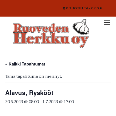
0 TUOTETTA
0,00 €
Hyppää
Hyppää
Hyppää
Hyppää
Menu
ensisijaiseen
pääsisältöön
ensisijaiseen
alatunnisteeseen
valikkoon
sivupalkkiin
Tilaa
Ruoveden Herkku Oy
meiltä
herkut
suoraan
kotiin!
« Kaikki Tapahtumat
Valikoimistamme
löytyy
sinapit,
majoneesit,
Tämä tapahtuma on mennyt.
kurkkusalaatit,
marinoidut
valkosipulinkynnet,
salaatinkastikkeet
sekä
Alavus, Ryskööt
mausteita
moneen
makuun.
30.6.2023 @ 08:00
-
1.7.2023 @ 17:00