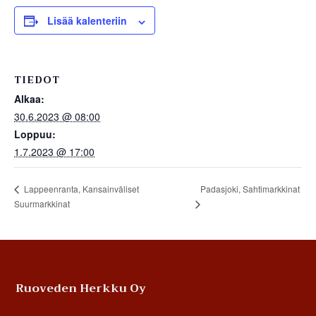
Lisää kalenteriin
TIEDOT
Alkaa:
30.6.2023 @ 08:00
Loppuu:
1.7.2023 @ 17:00
Padasjoki, Sahtimarkkinat
Lappeenranta, Kansainväliset
Suurmarkkinat
Footer
Ruoveden Herkku Oy