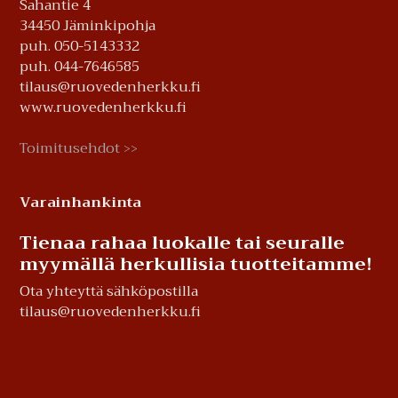
Sahantie 4
34450 Jäminkipohja
puh. 050-5143332
puh. 044-7646585
tilaus@ruovedenherkku.fi
www.ruovedenherkku.fi
Toimitusehdot
>>
Varainhankinta
Tienaa rahaa luokalle tai seuralle
myymällä herkullisia tuotteitamme!
Ota yhteyttä sähköpostilla
tilaus@ruovedenherkku.fi