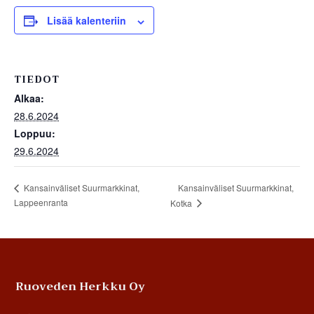
Lisää kalenteriin
TIEDOT
Alkaa:
28.6.2024
Loppuu:
29.6.2024
Kansainväliset Suurmarkkinat,
Kansainväliset Suurmarkkinat,
Lappeenranta
Kotka
Footer
Ruoveden Herkku Oy