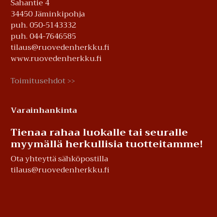
Sahantie 4
34450 Jäminkipohja
puh. 050-5143332
puh. 044-7646585
tilaus@ruovedenherkku.fi
www.ruovedenherkku.fi
Toimitusehdot
>>
Varainhankinta
Tienaa rahaa luokalle tai seuralle
myymällä herkullisia tuotteitamme!
Ota yhteyttä sähköpostilla
tilaus@ruovedenherkku.fi