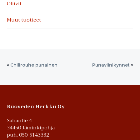
Oliivit
Muut tuotteet
«
Chilirouhe punainen
Punaviinikynnet
»
Footer
Ruoveden Herkku Oy
Sahantie 4
34450 Jäminkipohja
puh. 050-5143332