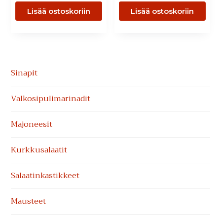
Lisää ostoskoriin
Lisää ostoskoriin
Ensisijainen
Sinapit
sivupalkki
Valkosipuli­marinadit
Majoneesit
Kurkkusalaatit
Salaatinkastikkeet
Mausteet