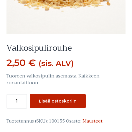
Valkosipulirouhe
2,50
€
(sis. ALV)
Tuoreen valkosipulin asemasta. Kaikkeen
ruoanlaittoon.
Valkosipulirouhe
Lisää ostoskoriin
määrä
Tuotetunnus (SKU):
100155
Osasto:
Mausteet