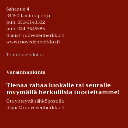
Sahantie 4
34450 Jäminkipohja
puh. 050-5143332
puh. 044-7646585
tilaus@ruovedenherkku.fi
www.ruovedenherkku.fi
Toimitusehdot
>>
Varainhankinta
Tienaa rahaa luokalle tai seuralle
myymällä herkullisia tuotteitamme!
Ota yhteyttä sähköpostilla
tilaus@ruovedenherkku.fi