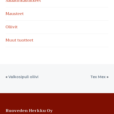
Salaatinkastikkeet
Mausteet
Oliivit
Muut tuotteet
«
Valkosipuli oliivi
Tex Mex
»
Footer
Ruoveden Herkku Oy