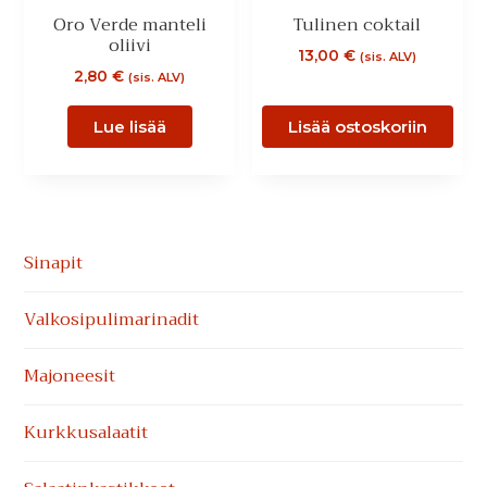
Oro Verde manteli
Tulinen coktail
oliivi
13,00
€
(sis. ALV)
2,80
€
(sis. ALV)
Lue lisää
Lisää ostoskoriin
Ensisijainen
Sinapit
sivupalkki
Valkosipuli­marinadit
Majoneesit
Kurkkusalaatit