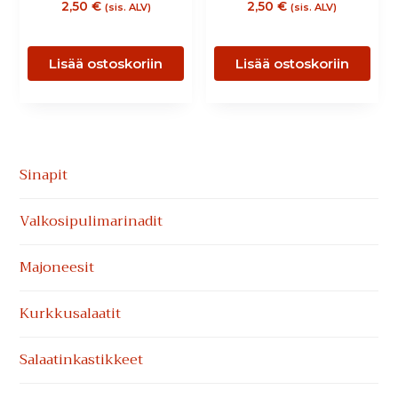
2,50
€
2,50
€
(sis. ALV)
(sis. ALV)
Lisää ostoskoriin
Lisää ostoskoriin
Ensisijainen
Sinapit
sivupalkki
Valkosipuli­marinadit
Majoneesit
Kurkkusalaatit
Salaatinkastikkeet