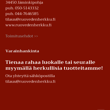
34450 Jäminkipohja
puh. 050-5143332
puh. 044-7646585
tilaus@ruovedenherkku.fi
www.ruovedenherkku.fi
Toimitusehdot
>>
Varainhankinta
Tienaa rahaa luokalle tai seuralle
myymällä herkullisia tuotteitamme!
Ota yhteyttä sähköpostilla
tilaus@ruovedenherkku.fi