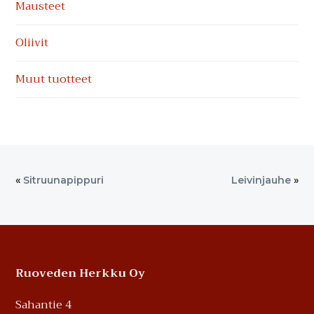
Mausteet
Oliivit
Muut tuotteet
«
Sitruunapippuri
Leivinjauhe
»
Footer
Ruoveden Herkku Oy
Sahantie 4