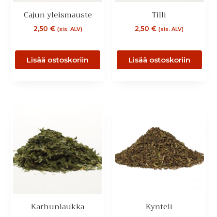
Cajun yleismauste
Tilli
2,50
€
2,50
€
(sis. ALV)
(sis. ALV)
Lisää ostoskoriin
Lisää ostoskoriin
Karhunlaukka
Kynteli