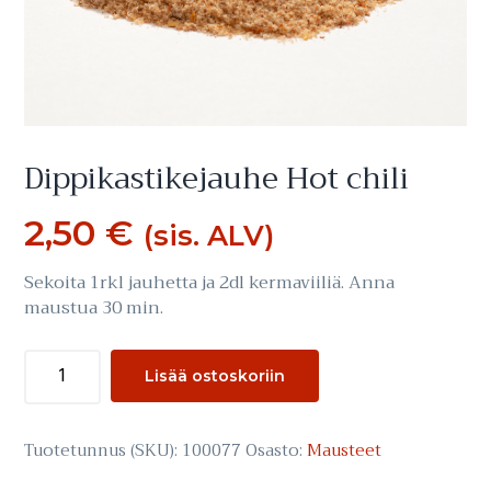
Dippikastikejauhe Hot chili
2,50
€
(sis. ALV)
Sekoita 1rkl jauhetta ja 2dl kermaviiliä. Anna
maustua 30 min.
Dippikastikejauhe
Lisää ostoskoriin
Hot
chili
määrä
Tuotetunnus (SKU):
100077
Osasto:
Mausteet