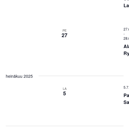
La
27.
PE
-
27
28.
Al
Ry
heinäkuu 2025
5.7
LA
5
Pa
Sa