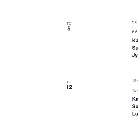
5.6
TO
-
5
8.6
Ka
Su
Jy
12.
TO
-
12
15.
Ka
Su
La