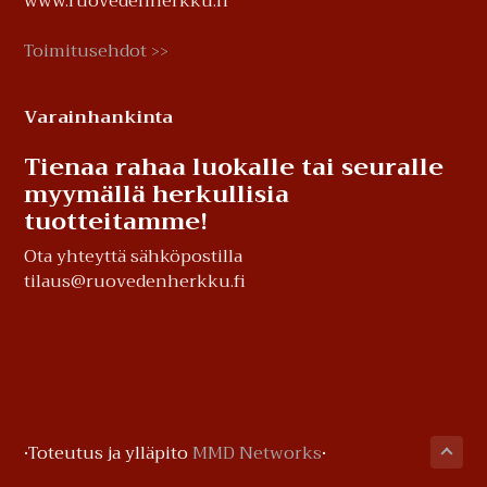
www.ruovedenherkku.fi
Toimitusehdot
>>
Varainhankinta
Tienaa rahaa luokalle tai seuralle
myymällä herkullisia
tuotteitamme!
Ota yhteyttä sähköpostilla
tilaus@ruovedenherkku.fi
·Toteutus ja ylläpito
MMD Networks
·