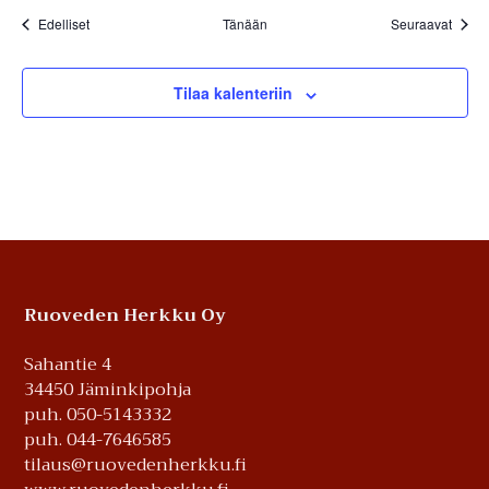
Tapahtumat
Tapah
Edelliset
Tänään
Seuraavat
Tilaa kalenteriin
Footer
Ruoveden Herkku Oy
Sahantie 4
34450 Jäminkipohja
puh. 050-5143332
puh. 044-7646585
tilaus@ruovedenherkku.fi