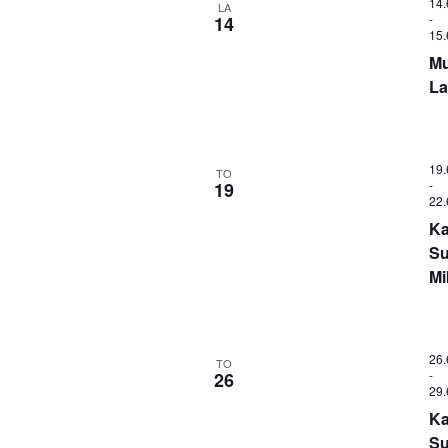
14.
LA
-
14
15.
Mu
Lai
19.
TO
-
19
22.
Ka
Su
Mi
26.
TO
-
26
29.
Ka
Su